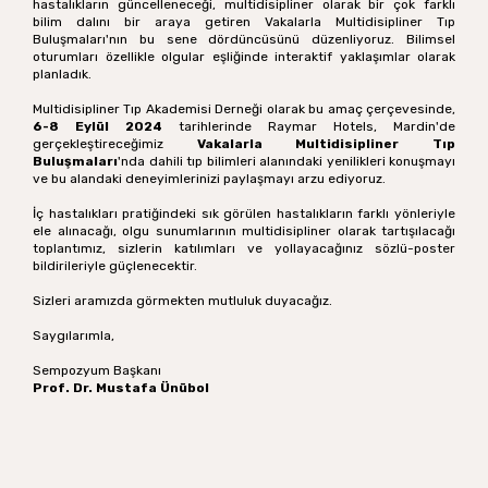
hastalıkların güncelleneceği, multidisipliner olarak bir çok farklı
bilim dalını bir araya getiren Vakalarla Multidisipliner Tıp
Buluşmaları'nın bu sene dördüncüsünü düzenliyoruz. Bilimsel
oturumları özellikle olgular eşliğinde interaktif yaklaşımlar olarak
planladık.
Multidisipliner Tıp Akademisi Derneği olarak bu amaç çerçevesinde,
6-8 Eylül 2024
tarihlerinde Raymar Hotels, Mardin'de
gerçekleştireceğimiz
Vakalarla Multidisipliner Tıp
Buluşmaları
'nda dahili tıp bilimleri alanındaki yenilikleri konuşmayı
ve bu alandaki deneyimlerinizi paylaşmayı arzu ediyoruz.
İç hastalıkları pratiğindeki sık görülen hastalıkların farklı yönleriyle
ele alınacağı, olgu sunumlarının multidisipliner olarak tartışılacağı
toplantımız, sizlerin katılımları ve yollayacağınız sözlü-poster
bildirileriyle güçlenecektir.
Sizleri aramızda görmekten mutluluk duyacağız.
Saygılarımla,
Sempozyum Başkanı
Prof. Dr. Mustafa Ünübol